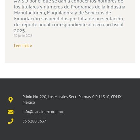
AVISO por el que se dan a conocer los nombres de
los titulares y números de Programas de la Industria
Manufacturera, Maquiladora y de Servicios de
Exportación suspendidos por falta de presentación
del reporte anual correspondiente al ejercicio fiscal
2025.
30 junio, 2026
Leer más »
Plinio No. 220, Los Morales Secc. Palmas, C.P. 11510, CDMX,
México
info@canaintex.org.mx
55 5280 8637