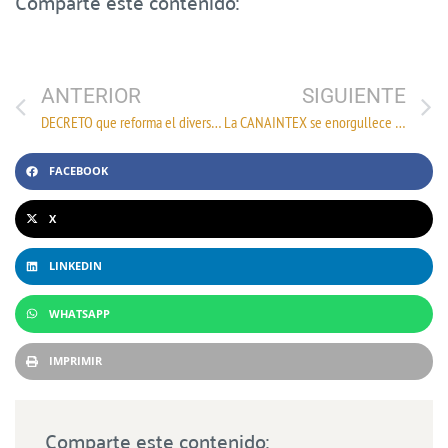
Comparte este contenido:
ANTERIOR
SIGUIENTE
DECRETO que reforma el diverso por el que se establecen distintos Programas de Promoción Sectorial.
La CANAINTEX se enorgullece en presentar su billete de la Lotería Nacional por su 87 aniversario
FACEBOOK
X
LINKEDIN
WHATSAPP
IMPRIMIR
Comparte este contenido: