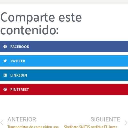
Comparte este
contenido:
FACEBOOK
TWITTER
LINKEDIN
PINTEREST
ANTERIOR
SIGUIENTE
Transportistas de carga piden una norma para regular los cobros de las grúas en Edomex
Sindicato SNITIS pedirá a EU investigar abusos en planta de Panasonic en Reynosa