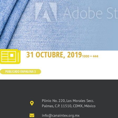
31 OCTUBRE, 2019
1000 × 444
PUBLICADO EN
PAGINA 3
Plinio No. 220, Los Morales Secc.
Palmas, C.P. 11510, CDMX, México
info@canaintex.org.mx