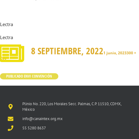
Lectra
Lectra
8 SEPTIEMBRE, 2022
1 junio, 2023
300 ×
200
PUBLICADO EN
VI CONVENCIÓN
Plinio No. 220, Los Morales Secc. Palmas, C.P. 11510, CDMX,
México
info@canaintex.org.mx
55 5280 8637