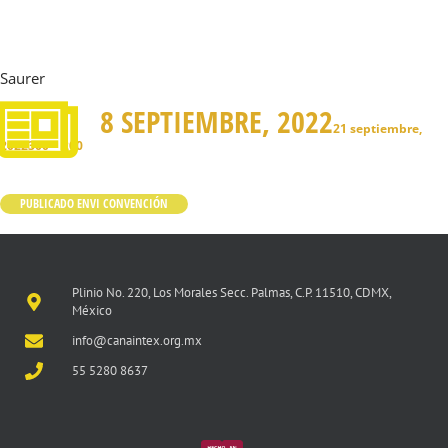
Saurer
8 SEPTIEMBRE, 2022
21 septiembre,
2022
300 × 200
PUBLICADO EN
VI CONVENCIÓN
Plinio No. 220, Los Morales Secc. Palmas, C.P. 11510, CDMX,
México
info@canaintex.org.mx
55 5280 8637