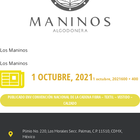
Los Maninos
Los Maninos
1 OCTUBRE, 2021
1 octubre, 2021
600 × 400
PUBLICADO EN
V CONVENCIÓN NACIONAL DE LA CADENA FIBRA – TEXTIL – VESTIDO –
CALZADO
Plinio No. 220, Los Morales Secc. Palmas, C.P. 11510, CDMX,
México