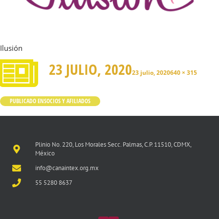
Ilusión
23 JULIO, 2020
23 julio, 2020
640 × 315
PUBLICADO EN
SOCIOS Y AFILIADOS
Plinio No. 220, Los Morales Secc. Palmas, C.P. 11510, CDMX,
México
info@canaintex.org.mx
55 5280 8637