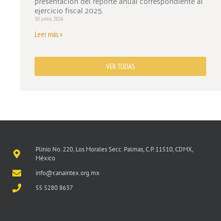
presentación del reporte anual correspondiente al
ejercicio fiscal 2025.
30 junio, 2026
Leer más »
VER TODAS
Plinio No. 220, Los Morales Secc. Palmas, C.P. 11510, CDMX,
México
info@canaintex.org.mx
55 5280 8637