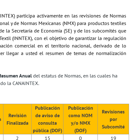
AINTEX) participa activamente en las revisiones de Normas
ional y de Normas Mexicanas (NMX) para productos textiles
de la Secretaría de Economía (SE) y de los subcomités que
extil (INNTEX), con el objetivo de garantizar la regulación
ción comercial en el territorio nacional, derivado de lo
cer llegar a usted el resumen de temas de normalización
Resumen Anual
del estatus de Normas, en las cuales ha
pado la CANAINTEX.
Publicación
Publicación
Revisiones
Revisión
de aviso de
como NOM
n
por
Finalizada
consulta
y/o NMX
Subcomité
pública (DOF)
(DOF)
2
15
0
19