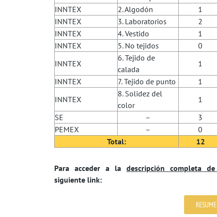
INNTEX
2. Algodón
1
INNTEX
3. Laboratorios
2
INNTEX
4. Vestido
1
INNTEX
5. No tejidos
0
6. Tejido de
INNTEX
1
calada
INNTEX
7. Tejido de punto
1
8. Solidez del
INNTEX
1
color
SE
–
3
PEMEX
–
0
Total:
12
Para acceder a la
descripción completa d
siguiente link:
RESUME