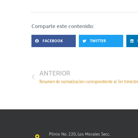
Comparte este contenido:
FACEBOOK
TWITTER
ANTERIOR
Plinio No. 220, Los Morales Secc.