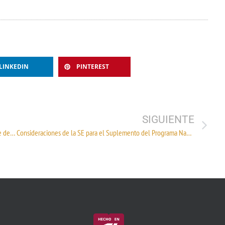
LINKEDIN
PINTEREST
SIGUIENTE
Resumen de normalización correspondiente al 3er trimestre de 2022
Consideraciones de la SE para el Suplemento del Programa Nacional de la Infraestructura de la Calidad 2023