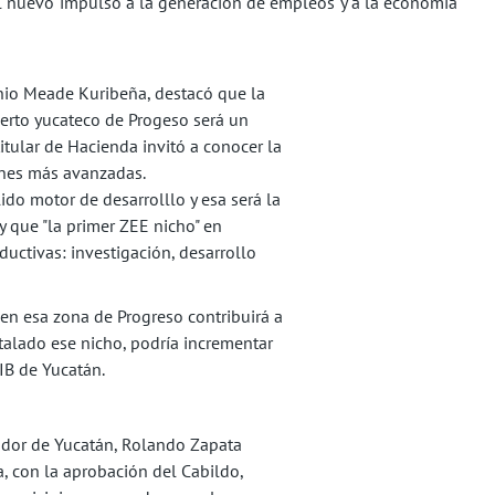
el nuevo impulso a la generación de empleos y a la economía
onio Meade Kuribeña, destacó que la
erto yucateco de Progeso será un
itular de Hacienda invitó a conocer la
iones más avanzadas.
ido motor de desarrolllo y esa será la
 y que "la primer ZEE nicho" en
ductivas: investigación, desarrollo
en esa zona de Progreso contribuirá a
talado ese nicho, podría incrementar
PIB de Yucatán.
ador de Yucatán, Rolando Zapata
a, con la aprobación del Cabildo,