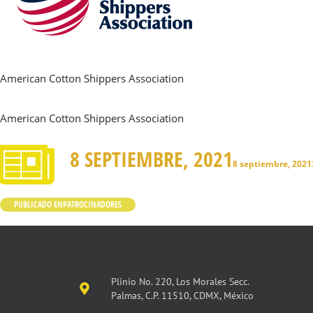
American Cotton Shippers Association
American Cotton Shippers Association
8 SEPTIEMBRE, 2021
8 septiembre, 2021
PUBLICADO EN
PATROCINADORES
Plinio No. 220, Los Morales Secc.
Palmas, C.P. 11510, CDMX, México