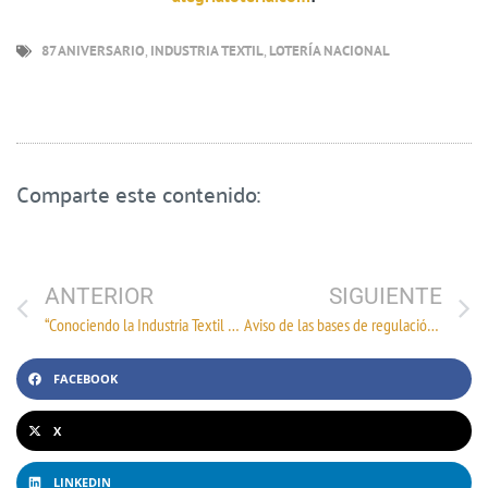
87 ANIVERSARIO
,
INDUSTRIA TEXTIL
,
LOTERÍA NACIONAL
Comparte este contenido:
ANTERIOR
SIGUIENTE
“Conociendo la Industria Textil y de la Confección”: Un panorama clave para el sector
Aviso de las bases de regulación tarifaria para el cobro de diferentes servicios portuarios
FACEBOOK
X
LINKEDIN