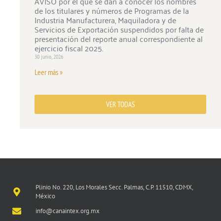
AVISO por el que se dan a conocer los nombres
de los titulares y números de Programas de la
Industria Manufacturera, Maquiladora y de
Servicios de Exportación suspendidos por falta de
presentación del reporte anual correspondiente al
ejercicio fiscal 2025.
30 junio, 2026
Leer más »
VER TODAS
Plinio No. 220, Los Morales Secc. Palmas, C.P. 11510, CDMX,
México
info@canaintex.org.mx