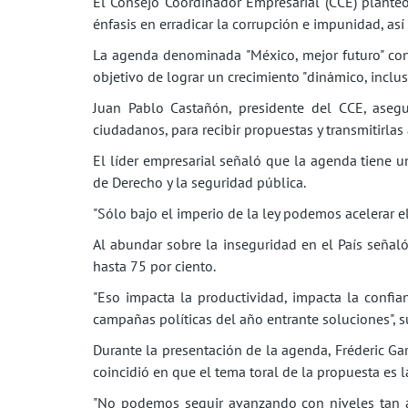
El Consejo Coordinador Empresarial (CCE) plant
énfasis en erradicar la corrupción e impunidad, as
La agenda denominada "México, mejor futuro" cons
objetivo de lograr un crecimiento "dinámico, inclus
Juan Pablo Castañón, presidente del CCE, aseg
ciudadanos, para recibir propuestas y transmitirlas 
El líder empresarial señaló que la agenda tiene u
de Derecho y la seguridad pública.
"Sólo bajo el imperio de la ley podemos acelerar e
Al abundar sobre la inseguridad en el País seña
hasta 75 por ciento.
"Eso impacta la productividad, impacta la confia
campañas políticas del año entrante soluciones", s
Durante la presentación de la agenda, Fréderic Ga
coincidió en que el tema toral de la propuesta es 
"No podemos seguir avanzando con niveles tan a