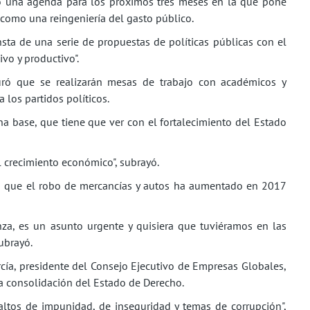
eó una agenda para los próximos tres meses en la que pone
í como una reingeniería del gasto público.
ta de una serie de propuestas de políticas públicas con el
ivo y productivo".
uró que se realizarán mesas de trabajo con académicos y
a los partidos políticos.
na base, que tiene que ver con el fortalecimiento del Estado
l crecimiento económico", subrayó.
ló que el robo de mercancías y autos ha aumentado en 2017
nza, es un asunto urgente y quisiera que tuviéramos en las
ubrayó.
rcía, presidente del Consejo Ejecutivo de Empresas Globales,
la consolidación del Estado de Derecho.
ltos de impunidad, de inseguridad y temas de corrupción",