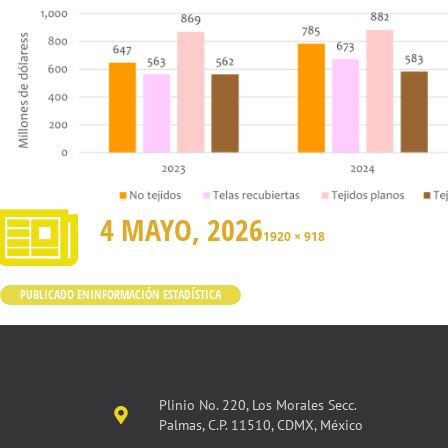
4 MAYO, 2026
1920 × 918
PUBLICADO EN
INFORMACIÓN ESTADÍSTICA
Plinio No. 220, Los Morales Secc.
Palmas, C.P. 11510, CDMX, México