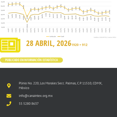
28 ABRIL, 2026
1920 × 912
PUBLICADO EN
INFORMACIÓN ESTADÍSTICA
Plinio No. 220, Los Morales Secc. Palmas, C.P. 11510, CDMX,
México
info@canaintex.org.mx
55 5280 8637