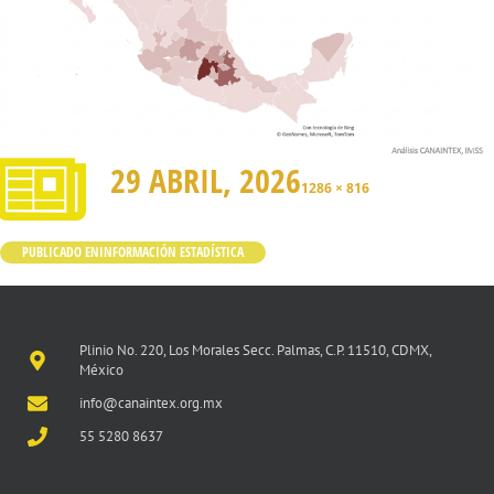
29 ABRIL, 2026
1286 × 816
PUBLICADO EN
INFORMACIÓN ESTADÍSTICA
Plinio No. 220, Los Morales Secc. Palmas, C.P. 11510, CDMX,
México
info@canaintex.org.mx
55 5280 8637