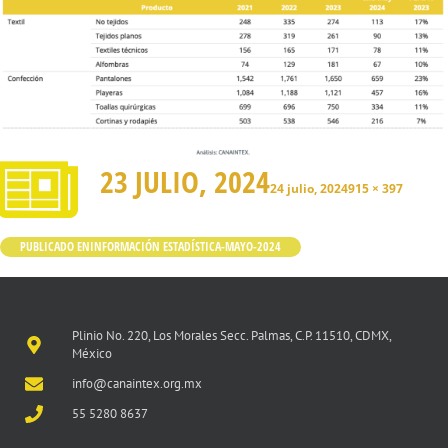
23 JULIO, 2024
24 julio, 2024
915 × 397
PUBLICADO EN
INFORMACIÓN ESTADÍSTICA-MAYO-2024
Plinio No. 220, Los Morales Secc. Palmas, C.P. 11510, CDMX,
México
info@canaintex.org.mx
55 5280 8637