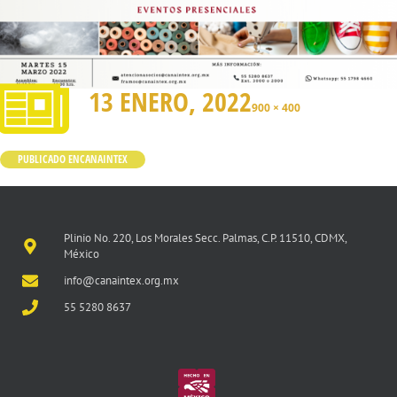
13 ENERO, 2022
900 × 400
PUBLICADO EN
CANAINTEX
Plinio No. 220, Los Morales Secc. Palmas, C.P. 11510, CDMX,
México
info@canaintex.org.mx
55 5280 8637