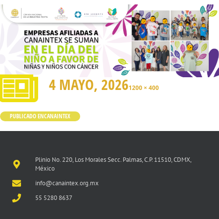
4 MAYO, 2026
1200 × 400
PUBLICADO EN
CANAINTEX
Plinio No. 220, Los Morales Secc. Palmas, C.P. 11510, CDMX,
México
info@canaintex.org.mx
55 5280 8637