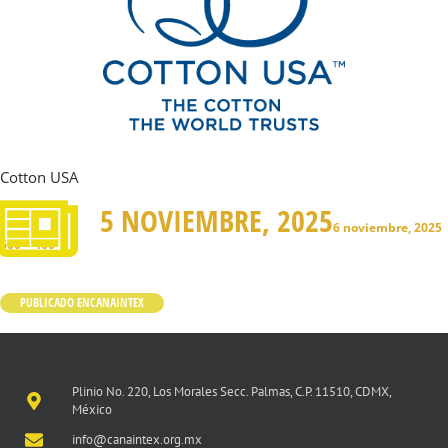
Cotton USA
5 NOVIEMBRE, 2025
6 noviembre, 2025
600 × 400
PUBLICADO EN
CANAINTEX
Plinio No. 220, Los Morales Secc. Palmas, C.P. 11510, CDMX,
México
info@canaintex.org.mx