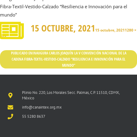
Fibra-Textil-Vestido-Calzado “Resiliencia e Innovación para el
mundo”
15 OCTUBRE, 2021
15 octubre, 2021
1280 ×
890
PUBLICADO EN
INAUGURA CARLOS JOAQUÍN LA V CONVENCIÓN NACIONAL DE LA
CADENA FIBRA-TEXTIL-VESTIDO-CALZADO “RESILIENCIA E INNOVACIÓN PARA EL
MUNDO”
Plinio No. 220, Los Morales Secc. Palmas, C.P. 11510, CDMX,
México
info@canaintex.org.mx
55 5280 8637