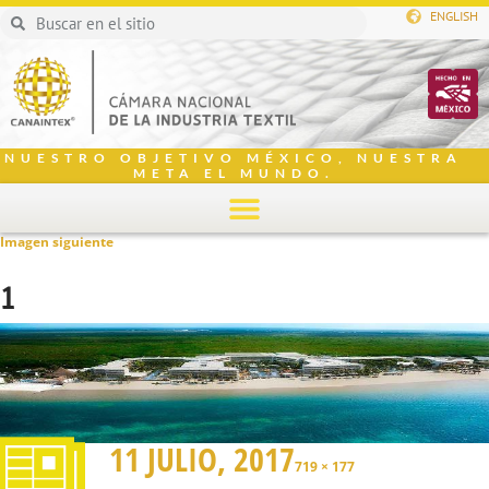
ENGLISH
NUESTRO OBJETIVO MÉXICO, NUESTRA
META EL MUNDO.
Imagen siguiente
1
11 JULIO, 2017
719 × 177