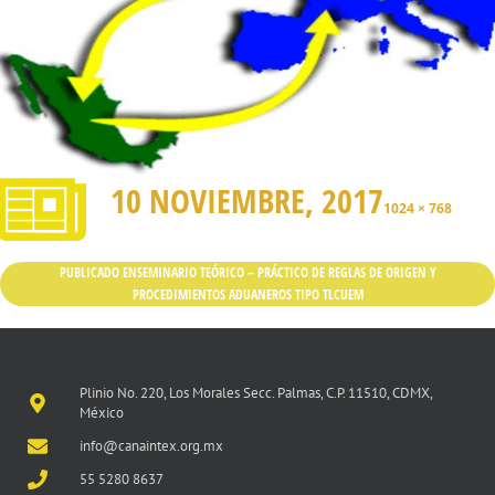
10 NOVIEMBRE, 2017
1024 × 768
PUBLICADO EN
SEMINARIO TEÓRICO – PRÁCTICO DE REGLAS DE ORIGEN Y
PROCEDIMIENTOS ADUANEROS TIPO TLCUEM
Plinio No. 220, Los Morales Secc. Palmas, C.P. 11510, CDMX,
México
info@canaintex.org.mx
55 5280 8637