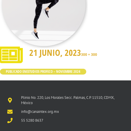
21 JUNIO, 2023
300 × 300
PUBLICADO EN
ESTUDIOS PROFECO – NOVIEMBRE 2024
Plinio No. 220, Los Morales Secc. Palmas, C.P. 11510, CDMX,
México
info@canaintex.org.mx
55 5280 8637