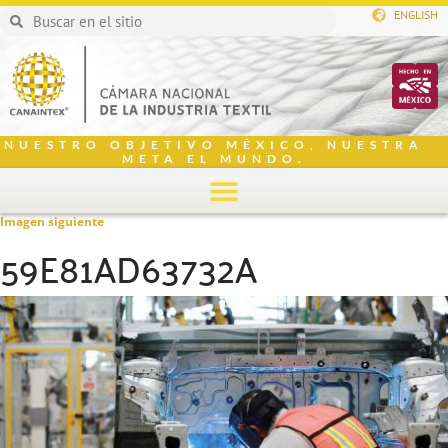
ENGLISH
NUESTRO OBJETIVO MÉXICO, NUESTRA
META EL MUNDO.
Imagen siguiente
59E81AD63732A