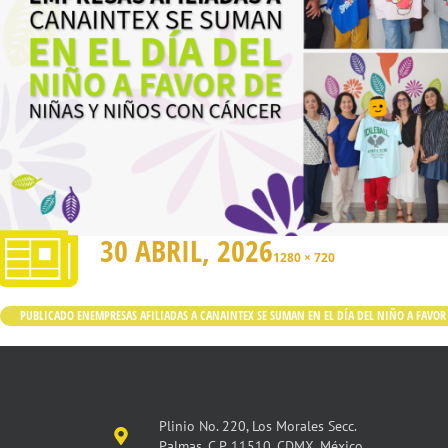
30 ABRIL, 2026
1280 × 720
PUBLICADO EN
EMPRESAS AFILIADAS A CANAINTEX SE SUMAN EN EL DÍA DEL NIÑO A FAVO
Plinio No. 220, Los Morales Secc.
Palmas, C.P. 11510, CDMX, México