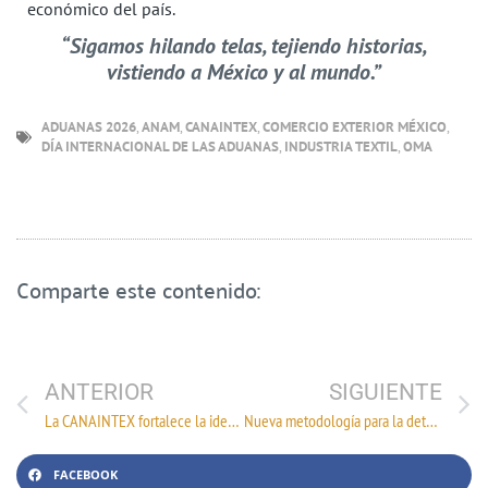
económico del país.
“Sigamos hilando telas, tejiendo historias,
vistiendo a México y al mundo.”
ADUANAS 2026
,
ANAM
,
CANAINTEX
,
COMERCIO EXTERIOR MÉXICO
,
DÍA INTERNACIONAL DE LAS ADUANAS
,
INDUSTRIA TEXTIL
,
OMA
Comparte este contenido:
ANTERIOR
SIGUIENTE
La CANAINTEX fortalece la identidad del Sector Textil al recibir autorización oficial para el uso del distintivo “Hecho en México”
Nueva metodología para la determinación del contenido nacional de Compras de Gobierno
FACEBOOK