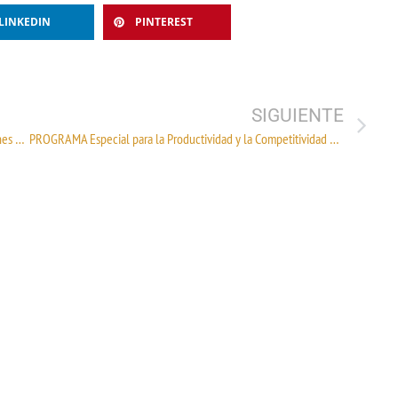
LINKEDIN
PINTEREST
SIGUIENTE
Sector textil de Vietnam espera un ingreso de 38 mil millones de dólares por exportaciones
PROGRAMA Especial para la Productividad y la Competitividad 2020-2024