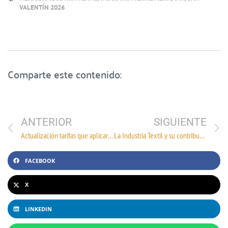
VALENTÍN 2026
Comparte este contenido:
ANTERIOR
SIGUIENTE
Actualización tarifas que aplicará la CFE por transmisión para el período del 1 de enero al 31 de diciembre del 2026
La Industria Textil y su contribución tecnológica a sectores estratégicos como el Ejército Mexicano
FACEBOOK
X
LINKEDIN