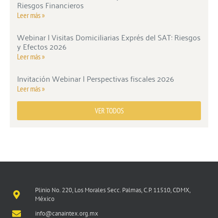
Riesgos Financieros
Leer más »
Webinar | Visitas Domiciliarias Exprés del SAT: Riesgos
y Efectos 2026
Leer más »
Invitación Webinar | Perspectivas fiscales 2026
Leer más »
VER TODOS
Plinio No. 220, Los Morales Secc. Palmas, C.P. 11510, CDMX,
México
info@canaintex.org.mx