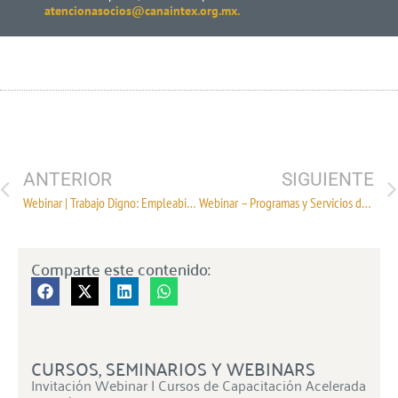
atencionasocios@canaintex.org.mx.
ANTERIOR
SIGUIENTE
Webinar | Trabajo Digno: Empleabilidad para jóvenes y de Trabajadores por Cuenta Propia
Webinar – Programas y Servicios de la Sección Comercial de la Embajada de Estados Unidos para empresas mexicanas
Comparte este contenido:
CURSOS, SEMINARIOS Y WEBINARS
Invitación Webinar | Cursos de Capacitación Acelerada