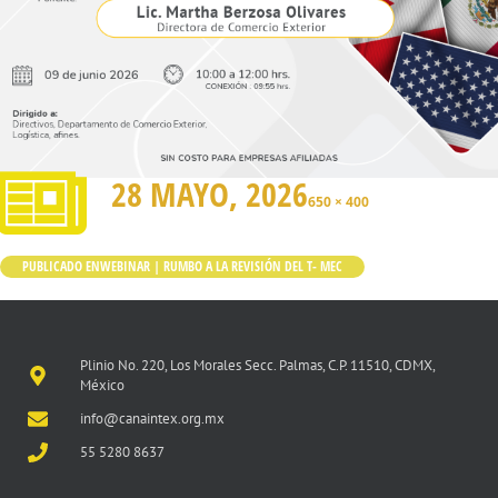
28 MAYO, 2026
650 × 400
PUBLICADO EN
WEBINAR | RUMBO A LA REVISIÓN DEL T- MEC
Plinio No. 220, Los Morales Secc. Palmas, C.P. 11510, CDMX,
México
info@canaintex.org.mx
55 5280 8637