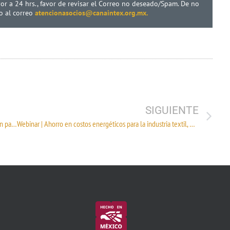
yor a 24 hrs., favor de revisar el Correo no deseado/Spam. De no
lo al correo
atencionasocios@canaintex.org.mx.
SIGUIENTE
Taller | Huella ambiental, economía circular y ecoinnovación para la Industria Textil
Webinar | Ahorro en costos energéticos para la industria textil, beneficios y retos a futuro en el MEM