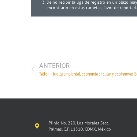
De no recibir la liga de registro en un plazo ma
encontrarlo en estas carpetas, favor de reportar
ANTERIOR
Plinio No. 220, Los Morales Secc.
Palmas, C.P. 11510, CDMX, México