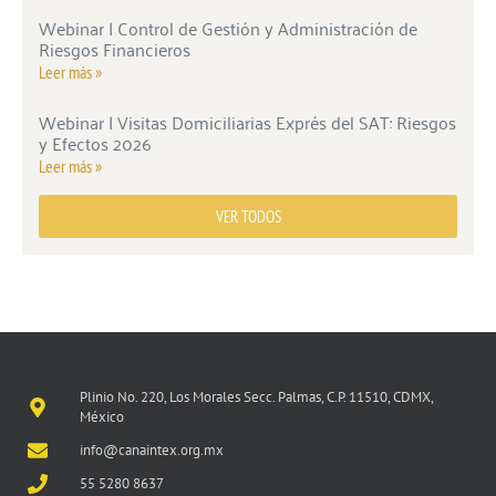
Webinar | Control de Gestión y Administración de
Riesgos Financieros
Leer más »
Webinar | Visitas Domiciliarias Exprés del SAT: Riesgos
y Efectos 2026
Leer más »
VER TODOS
Plinio No. 220, Los Morales Secc. Palmas, C.P. 11510, CDMX,
México
info@canaintex.org.mx
55 5280 8637