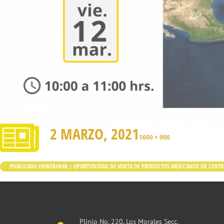
2 MARZO, 2021
1600 × 900
PUBLICADO EN
WEBINAR | OPORTUNIDAD DE VENTA DE PRODUCTOS MEXICANOS EN CENT
Plinio No. 220, Los Morales Secc.