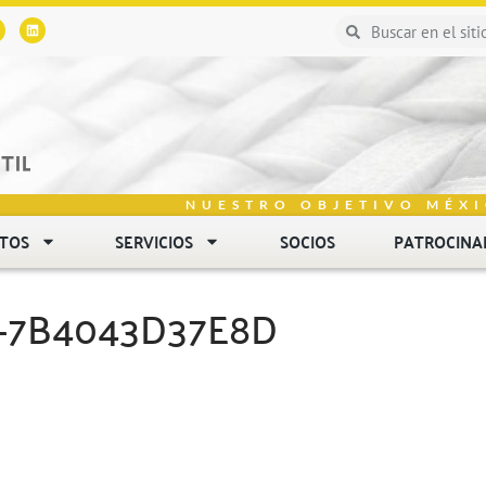
NUESTRO OBJETIVO MÉXI
NTOS
SERVICIOS
SOCIOS
PATROCINA
7-7B4043D37E8D