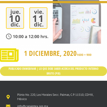
1 DICIEMBRE, 2020
1600 × 900
PUBLICADO EN
WEBINAR | LO QUE DEBE SABER ACERCA DEL PRODUCTO INTERNO
BRUTO (PIB)
Plinio No. 220, Los Morales Secc. Palmas, C.P. 11510, CDMX,
México
info@canaintex.org.mx