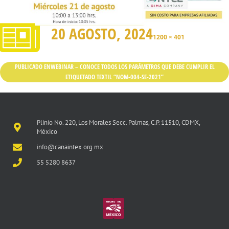
20 AGOSTO, 2024
1200 × 401
PUBLICADO EN
WEBINAR – CONOCE TODOS LOS PARÁMETROS QUE DEBE CUMPLIR EL
ETIQUETADO TEXTIL “NOM-004-SE-2021”
Plinio No. 220, Los Morales Secc. Palmas, C.P. 11510, CDMX,
México
info@canaintex.org.mx
55 5280 8637