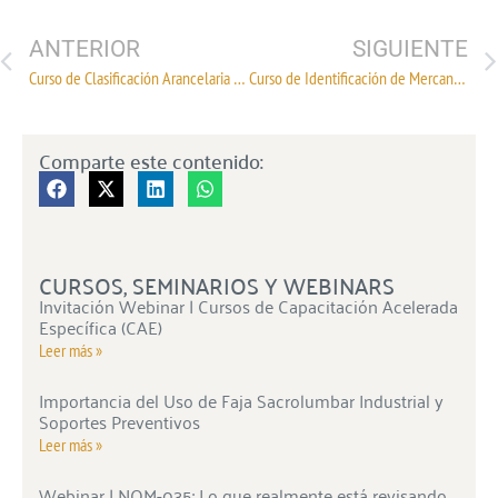
ANTERIOR
SIGUIENTE
Curso de Clasificación Arancelaria Textil
Curso de Identificación de Mercancías y Clasificación arancelaria de Productos Textiles y Productos Confeccionados
Comparte este contenido:
CURSOS, SEMINARIOS Y WEBINARS
Invitación Webinar | Cursos de Capacitación Acelerada
Específica (CAE)
Leer más »
Importancia del Uso de Faja Sacrolumbar Industrial y
Soportes Preventivos
Leer más »
Webinar | NOM-035: Lo que realmente está revisando