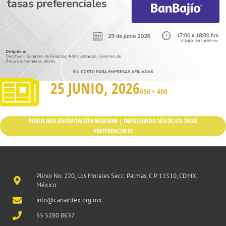
25 JUNIO, 2026
650 × 400
PUBLICADO EN
INVITACIÓN WEBINAR | IMPULSANDO NEGOCIOS TASAS
PREFERENCIALES
Plinio No. 220, Los Morales Secc. Palmas, C.P. 11510, CDMX,
México
info@canaintex.org.mx
55 5280 8637