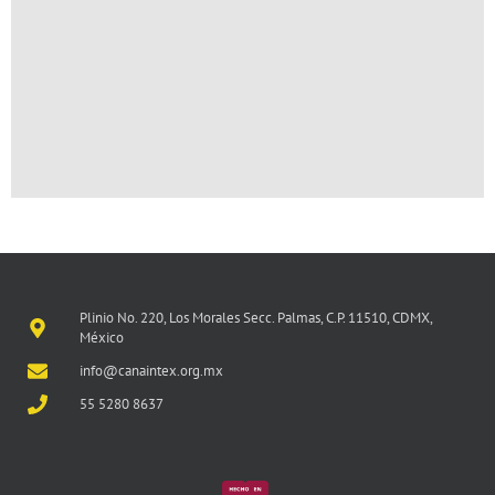
Plinio No. 220, Los Morales Secc. Palmas, C.P. 11510, CDMX,
México
info@canaintex.org.mx
55 5280 8637