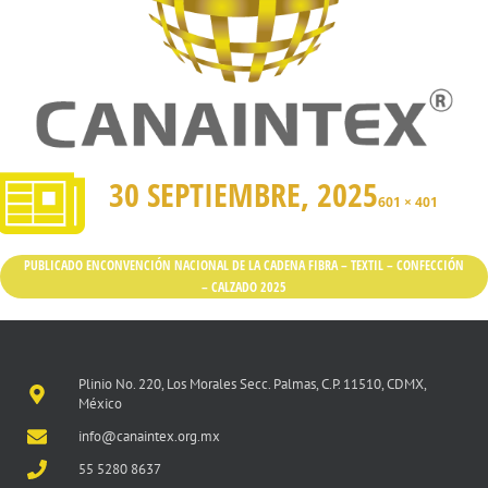
30 SEPTIEMBRE, 2025
601 × 401
PUBLICADO EN
CONVENCIÓN NACIONAL DE LA CADENA FIBRA – TEXTIL – CONFECCIÓN
– CALZADO 2025
Plinio No. 220, Los Morales Secc. Palmas, C.P. 11510, CDMX,
México
info@canaintex.org.mx
55 5280 8637