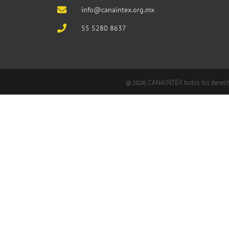
info@canaintex.org.mx
55 5280 8637
@ 2026 CANAINTEX todos los derec