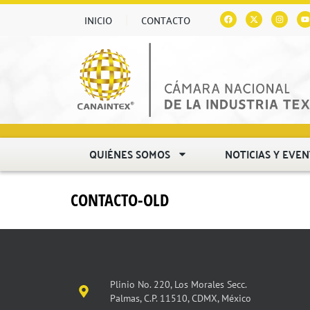
INICIO
CONTACTO
QUIÉNES SOMOS
NOTICIAS Y EVE
CONTACTO-OLD
Plinio No. 220, Los Morales Secc.
Palmas, C.P. 11510, CDMX, México