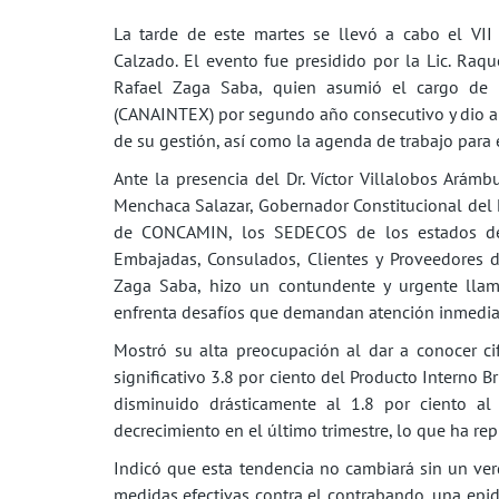
La tarde de este martes se llevó a cabo el VII
Calzado. El evento fue presidido por la Lic. Raqu
Rafael Zaga Saba, quien asumió el cargo de P
(CANAINTEX) por segundo año consecutivo y dio a 
de su gestión, así como la agenda de trabajo para
Ante la presencia del Dr. Víctor Villalobos Arámbul
Menchaca Salazar, Gobernador Constitucional del E
de CONCAMIN, los SEDECOS de los estados de 
Embajadas, Consulados, Clientes y Proveedores d
Zaga Saba, hizo un contundente y urgente llama
enfrenta desafíos que demandan atención inmediat
Mostró su alta preocupación al dar a conocer ci
significativo 3.8 por ciento del Producto Interno 
disminuido drásticamente al 1.8 por ciento al
decrecimiento en el último trimestre, lo que ha re
Indicó que esta tendencia no cambiará sin un v
medidas efectivas contra el contrabando, una ep