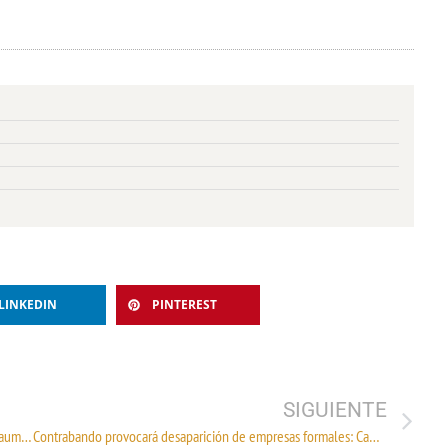
LINKEDIN
PINTEREST
SIGUIENTE
ANAM debe actuar; contrabando y subvaluación siguen en aumento: Concamin
Contrabando provocará desaparición de empresas formales: Canaintex