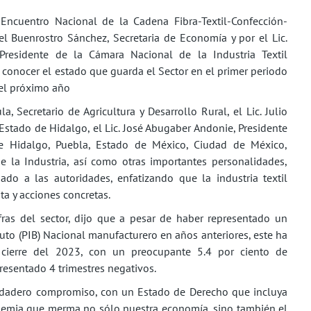
 Encuentro Nacional de la Cadena Fibra-Textil-Confección-
el Buenrostro Sánchez, Secretaria de Economía y por el Lic.
residente de la Cámara Nacional de la Industria Textil
conocer el estado que guarda el Sector en el primer periodo
 el próximo año
a, Secretario de Agricultura y Desarrollo Rural, el Lic. Julio
stado de Hidalgo, el Lic. José Abugaber Andonie, Presidente
Hidalgo, Puebla, Estado de México, Ciudad de México,
e la Industria, así como otras importantes personalidades,
do a las autoridades, enfatizando que la industria textil
a y acciones concretas.
fras del sector, dijo que a pesar de haber representado un
Bruto (PIB) Nacional manufacturero en años anteriores, este ha
 cierre del 2023, con un preocupante 5.4 por ciento de
presentado 4 trimestres negativos.
erdadero compromiso, con un Estado de Derecho que incluya
idemia que merma no sólo nuestra economía, sino también el