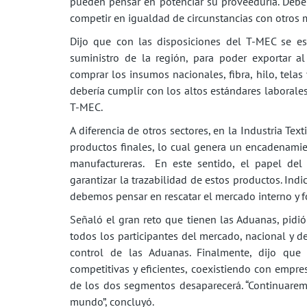
pueden pensar en potenciar su proveeduría. Debe ex
competir en igualdad de circunstancias con otros 
Dijo que con las disposiciones del T-MEC se e
suministro de la región, para poder exportar 
comprar los insumos nacionales, fibra, hilo, tela
debería cumplir con los altos estándares laborales
T-MEC.
A diferencia de otros sectores, en la Industria Te
productos finales, lo cual genera un encadenamien
manufactureras. En este sentido, el papel del
garantizar la trazabilidad de estos productos. Ind
debemos pensar en rescatar el mercado interno y fo
Señaló el gran reto que tienen las Aduanas, pidió
todos los participantes del mercado, nacional y de
control de las Aduanas. Finalmente, dijo qu
competitivas y eficientes, coexistiendo con empre
de los dos segmentos desaparecerá. “Continuaremos
mundo”, concluyó.