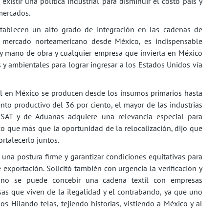
istir una política industrial para disminuir el costo país y
mercados.
stablecen un alto grado de integración en las cadenas de
al mercado norteamericano desde México, es indispensable
s y mano de obra y cualquier empresa que invierta en México
 y ambientales para lograr ingresar a los Estados Unidos vía
xtil en México se producen desde los insumos primarios hasta
to productivo del 36 por ciento, el mayor de las industrias
 SAT y de Aduanas adquiere una relevancia especial para
ico que más que la oportunidad de la relocalización, dijo que
rtalecerlo juntos.
 una postura firme y garantizar condiciones equitativas para
 exportación. Solicitó también con urgencia la verificación y
e no se puede concebir una cadena textil con empresas
sas que viven de la ilegalidad y el contrabando, ya que uno
 Hilando telas, tejiendo historias, vistiendo a México y al