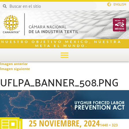
ENGLISH
NUESTRO OBJETIVO MÉXICO, NUESTRA
META EL MUNDO.
Imagen anterior
Imagen siguiente
UFLPA_BANNER_508.PNG
25 NOVIEMBRE, 2024
1440 × 323