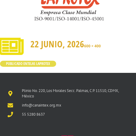
22 JUNIO, 2026
600 × 400
PUBLICADO EN
TELAS LAPROTEX
Plinio No. 220, Los Morales Secc. Palmas, C.P. 11510, CDMX,
México
info@canaintex.org.mx
55 5280 8637