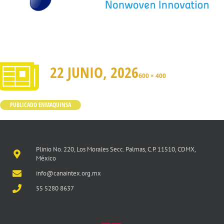
22 JUNIO, 2026
600 × 400
PUBLICADO EN
MAQUINSA
Plinio No. 220, Los Morales Secc. Palmas, C.P. 11510, CDMX,
México
info@canaintex.org.mx
55 5280 8637