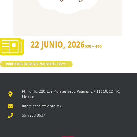
22 JUNIO, 2026
600 × 400
PUBLICADO EN
GRUPO INDUSTRIAL CREYSI
Plinio No. 220, Los Morales Secc. Palmas, C.P. 11510, CDMX,
México
info@canaintex.org.mx
55 5280 8637