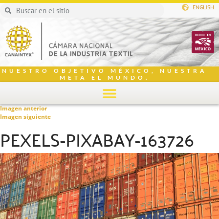
ENGLISH
NUESTRO OBJETIVO MÉXICO, NUESTRA
META EL MUNDO.
Imagen anterior
Imagen siguiente
PEXELS-PIXABAY-163726